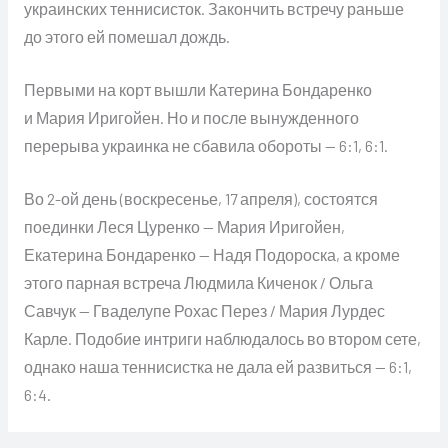
украинских теннисисток. Закончить встречу раньше
до этого ей помешал дождь.
Первыми на корт вышли Катерина Бондаренко
и Мария Иригойен. Но и после вынужденного
перерыва украинка не сбавила обороты — 6:1, 6:1.
Во 2-ой день (воскресенье, 17 апреля), состоятся
поединки Леся Цуренко — Мария Иригойен,
Екатерина Бондаренко — Надя Подороска, а кроме
этого парная встреча Людмила Киченок / Ольга
Савчук — Гваделупе Рохас Перез / Мария Лурдес
Карле. Подобие интриги наблюдалось во втором сете,
однако наша теннисистка не дала ей развиться — 6:1,
6:4.