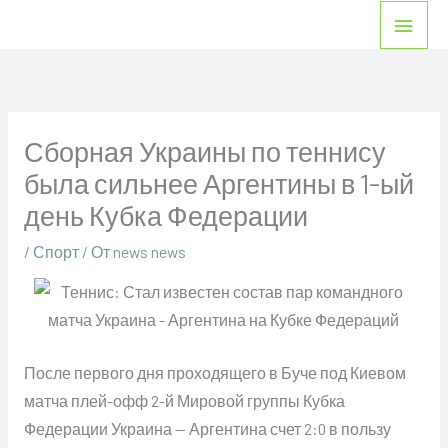
Перейти
Глав
к
мен
содержимому
Сборная Украины по теннису
была сильнее Аргентины в 1-ый
день Кубка Федерации
/
Спорт
/ От
news news
После первого дня проходящего в Буче под Киевом
матча плей-офф 2-й Мировой группы Кубка
Федерации Украина — Аргентина счет 2:0 в пользу