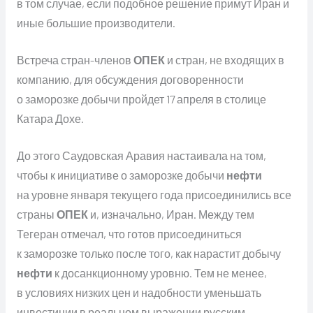
в том случае, если подобное решение примут Иран и
иные большие производители.
Встреча стран-членов
ОПЕК
и стран, не входящих в
компанию, для обсуждения договоренности
о заморозке добычи пройдет 17 апреля в столице
Катара Дохе.
До этого Саудовская Аравия настаивала на том,
чтобы к инициативе о заморозке добычи
нефти
на уровне января текущего года присоединились все
страны
ОПЕК
и, изначально, Иран. Между тем
Тегеран отмечал, что готов присоединиться
к заморозке только после того, как нарастит добычу
нефти
к досанкционному уровню. Тем не менее,
в условиях низких цен и надобности уменьшать
инвестиции в реальном выражении русским