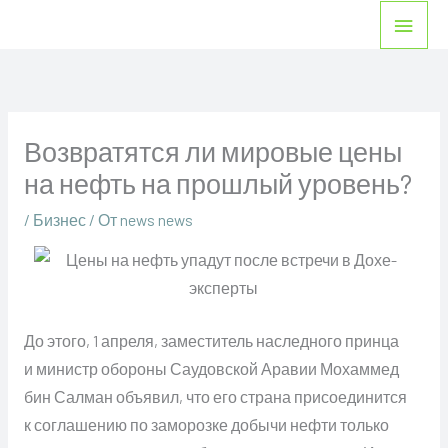
Перейти
Глав
к
мен
содержимому
Возвратятся ли мировые цены
на нефть на прошлый уровень?
/
Бизнес
/ От
news news
До этого, 1 апреля, заместитель наследного принца
и министр обороны Саудовской Аравии Мохаммед
бин Салман объявил, что его страна присоединится
к соглашению по заморозке добычи нефти только