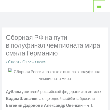
Перейти
Глав
к
мен
содержимому
Сборная РФ на пути
в полуфинал чемпионата мира
смяла Германию
/
Спорт
/ От
news news
Дублем
у жителей российской федерации отметился
Вадим Шипачев
, а еще одной
шайбе
забросили
Евгений Дадонов
и
Александр Овечкин
— 4:1.