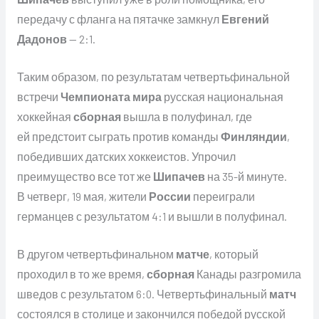
передачу с фланга на пятачке замкнул
Евгений
Дадонов
— 2:1.
Таким образом, по результатам четвертьфинальной
встречи
Чемпионата мира
русская национальная
хоккейная
сборная
вышла в полуфинал, где
ей предстоит сыграть против команды
Финляндии
,
победивших датских хоккеистов. Упрочил
преимущество все тот же
Шипачев
на 35-й минуте.
В четверг, 19 мая, жители
России
переиграли
германцев с результатом 4:1 и вышли в полуфинал.
В другом четвертьфинальном
матче
, который
проходил в то же время,
сборная
Канады разгромила
шведов с результатом 6:0. Четвертьфинальный
матч
состоялся в столице и закончился победой русской