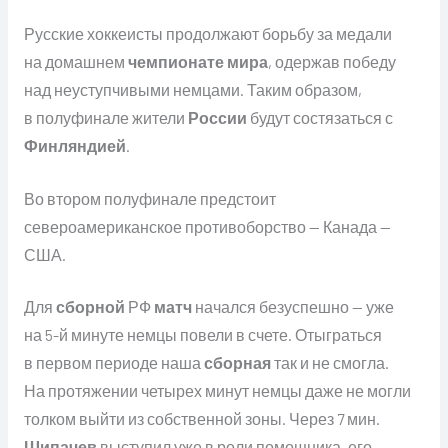
Русские хоккеисты продолжают борьбу за медали
на домашнем
чемпионате мира
, одержав победу
над неуступчивыми немцами. Таким образом,
в полуфинале жители
России
будут состязаться с
Финляндией
.
Во втором полуфинале предстоит
североамериканское противоборство — Канада —
США.
Для
сборной
РФ
матч
начался безуспешно — уже
на 5-й минуте немцы повели в счете. Отыграться
в первом периоде наша
сборная
так и не смогла.
На протяжении четырех минут немцы даже не могли
толком выйти из собственной зоны. Через 7 мин.
Шипачев
выступил уже в роли помощника, его