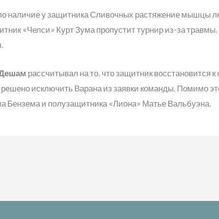
 наличие у защитника Сливочных растяжение мышцы лев
тник «Челси» Курт Зума пропустит турнир из-за травмы,
.
 Дешам
рассчитывал на то, что защитник восстановится к 
решено исключить Варана из заявки команды. Помимо это
а Бензема и полузащитника «Лиона» Матье Вальбуэна.