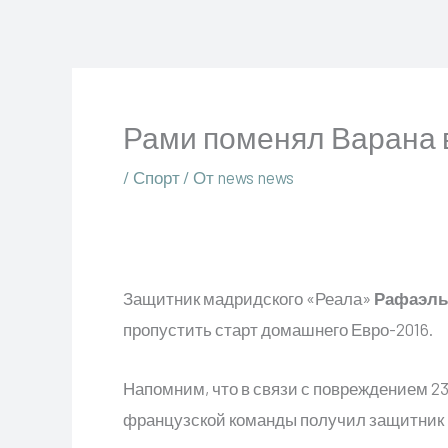
Перейти
к
содержимому
Рами поменял Варана в
/
Спорт
/ От
news news
Защитник мадридского «Реала»
Рафаэль
пропустить старт домашнего Евро-2016.
Напомним, что в связи с повреждением 23
французской команды получил защитник 