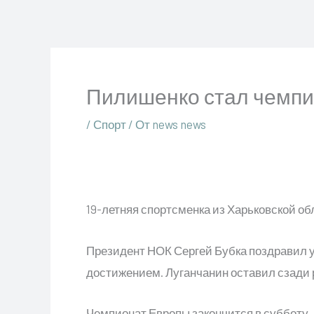
Перейти
к
содержимому
Пилишенко стал чемп
/
Спорт
/ От
news news
19-летняя спортсменка из Харьковской о
Президент НОК Сергей Бубка поздравил у
достижением. Луганчанин оставил сзади
Чемпионат Европы закончится в субботу.