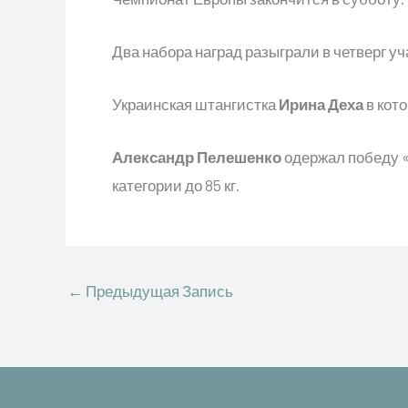
Два набора наград разыграли в четверг 
Украинская штангистка
Ирина Деха
в кот
Александр Пелешенко
одержал победу «
категории до 85 кг.
←
Предыдущая Запись