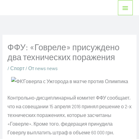
Перейти
Глав
к
мен
содержимому
ФФУ: «Говреле» присуждено
два технических поражения
/
Спорт
/ От
news news
Контрольно-дисциплинарный комитет ФФУ сообщает,
что на совещании 15 апреля 2016 принял решение о 2-х
технических поражениях, которые засчитаны
«Говерле». Кроме того, федерация принудила
Говерлу выплатить штраф в объеме 60 000 грн.