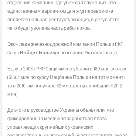
отделения компании, где убеждал служащих, что
единственным вариантом для ж/д перевозчика
является больная реструктуризация, в результате
чего будет уволена часть работников.
Экс-глава железнодорожной компании Польши PKP
Cargo
Войцех Бальчун
возглавил Укрзализныцю.
Если в 2008 г PKP Cargo имело убытки в 180 млн злотых
($59,3 млн по курсу Нацбанка Польши на тот момент),
то в 2010-ом получило 62 млн злотых прибыли ($20,2
млн).
До этого в руководстве Украины объявляли, что
фиксированная месячная заработная плата
управляющих крупнейших украинских
государственных учреждений будет составлять около