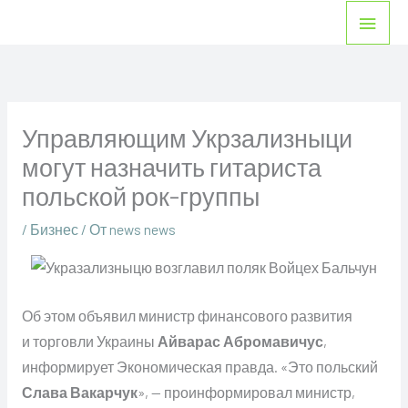
Перейти
Глав
к
мен
содержимому
Управляющим Укрзализныци
могут назначить гитариста
польской рок-группы
/
Бизнес
/ От
news news
Об этом объявил министр финансового развития
и торговли Украины
Айварас Абромавичус
,
информирует Экономическая правда. «Это польский
Слава Вакарчук
», — проинформировал министр,