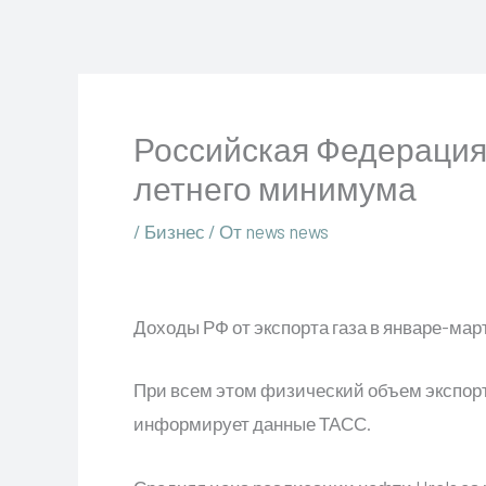
Перейти
к
содержимому
Российская Федерация 
летнего минимума
/
Бизнес
/ От
news news
Доходы РФ от экспорта газа в январе-март
При всем этом физический объем экспорта
информирует данные ТАСС.