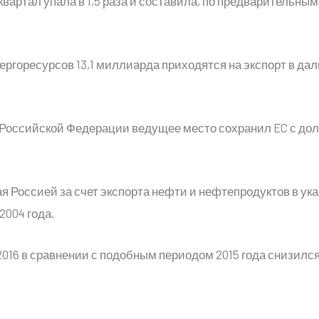
 квартал упала в 1,5 раза и составила, по предваритель
нергоресурсов 13,1 миллиарда приходятся на экспорт в дал
 Российской Федерации ведущее место сохранил EC с дол
ая Россией за счет экспорта нефти и нефтепродуктов в у
2004 года.
16 в сравнении с подобным периодом 2015 года снизился н