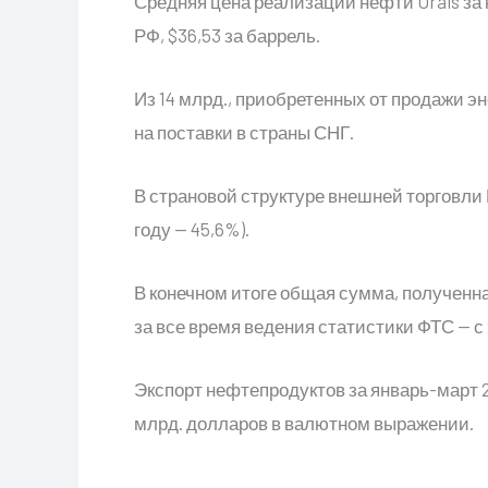
Средняя цена реализации нефти Urals за
РФ, $36,53 за баррель.
Из 14 млрд., приобретенных от продажи э
на поставки в страны СНГ.
В страновой структуре внешней торговли
году — 45,6%).
В конечном итоге общая сумма, полученн
за все время ведения статистики ФТС — с 
Экспорт нефтепродуктов за январь-март 20
млрд. долларов в валютном выражении.