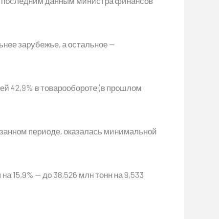
ным последним данным министра финансов
ьнее зарубежье, а остальное —
ей 42,9% в товарообороте (в прошлом
казанном периоде, оказалась минимальной
а 15,9% — до 38,526 млн тонн на 9,533