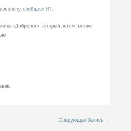
Барселону,
сообщает
RT.
чика «Добролет», который летом того же
рым.
овек.
Следующая Запись
→