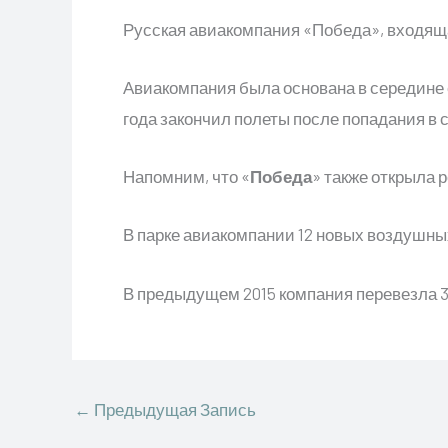
Русская авиакомпания «Победа», входяща
Авиакомпания была основана в середине с
года закончил полеты после попадания в 
Напомним, что «
Победа
» также открыла 
В парке авиакомпании 12 новых воздушных
В предыдущем 2015 компания перевезла 3,1
←
Предыдущая Запись