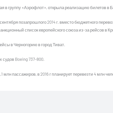
я в группу «Аэрофлот», открыла реализацию билетов в 
ентября позапрошлого 2014 г. вместо бюджетного перевоз
санкционный список европейского союза из-за рейсов в К
рейсы в Черногорию в город Тиват.
 судов Boeing 737-800.
 млн пассажиров, в 2016 г планирует перевезти 4 млн чел