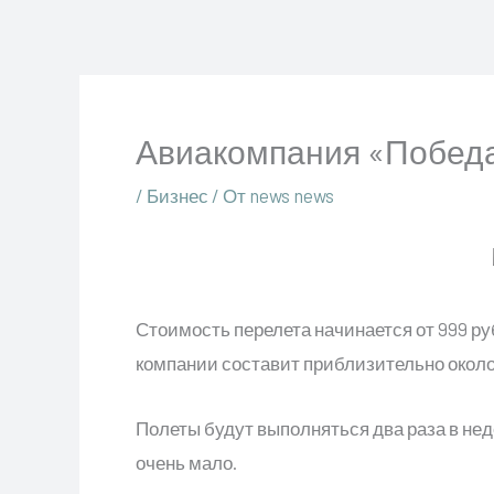
Перейти
к
содержимому
Авиакомпания «Победа
/
Бизнес
/ От
news news
Стоимость перелета начинается от 999 р
компании составит приблизительно около 
Полеты будут выполняться два раза в нед
очень мало.