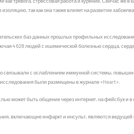
 как тревога, стрессовая работа и курение. Сейчас же в 
золяцию, так как она также влияет на развитие забоелван
ательских баз данных прошлых профильных исследований
включая 4 628 людей с ишемической болезнью сердца, сер
о связывали с ослаблением иммунной системы, повыше
 исследования были размещены в журнале «Heart».
лью может быть общение через интернет, на фейсбук и в
ния, включающие инфаркт и инсульт, являются ведущей 