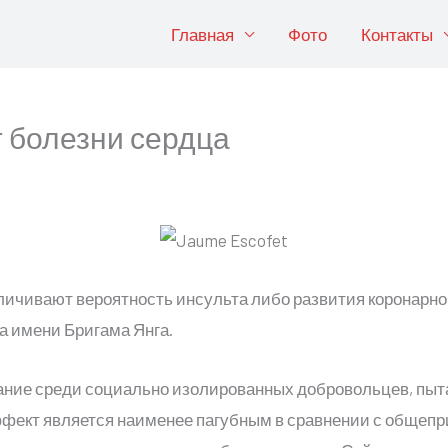
Главная
Фото
Контакты
 болезни сердца
ичивают вероятность инсульта либо развития коронарной
 имени Бригама Янга.
ание среди социально изолированных добровольцев, пыт
эффект является наименее пагубным в сравнении с общеп