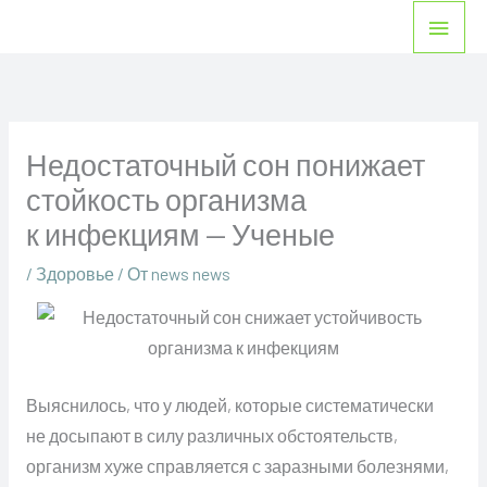
Перейти
Глав
к
мен
содержимому
Недостаточный сон понижает
стойкость организма
к инфекциям — Ученые
/
Здоровье
/ От
news news
Выяснилось, что у людей, которые систематически
не досыпают в силу различных обстоятельств,
организм хуже справляется с заразными болезнями,