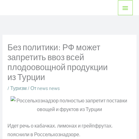
Перейти
Глав
к
мен
содержимому
Без политики: РФ может
запретить ввоз всей
плодоовощной продукции
из Турции
/
Туризм
/ От
news news
Идет речь о кабачках, лимонах и грейпфрутах,
пояснили в Россельхознадзоре.