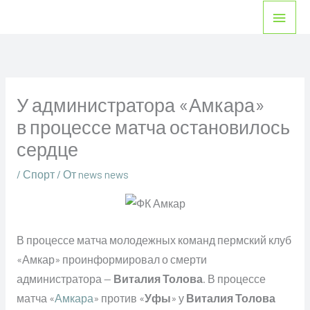
Перейти
Глав
к
мен
содержимому
У администратора «Амкара»
в процессе матча остановилось
сердце
/
Спорт
/ От
news news
В процессе матча молодежных команд пермский клуб
«Амкар» проинформировал о смерти
администратора —
Виталия Толова
. В процессе
матча «
Амкара
» против «
Уфы
» у
Виталия Толова