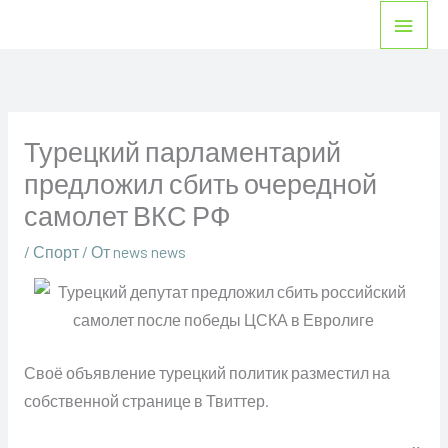
Перейти
Глав
к
мен
содержимому
Турецкий парламентарий
предложил сбить очередной
самолет ВКС РФ
/
Спорт
/ От
news news
Своё объявление турецкий политик разместил на
собственной странице в Твиттер.