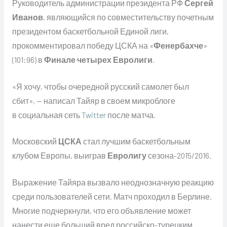
Руководитель администрации президента РФ
Сергей
Иванов
, являющийся по совместительству почетным
президентом баскетбольной Единой лиги,
прокомментировал победу ЦСКА на «
Фенербахче
»
(101:96) в
Финале четырех
Евролиги
.
«Я хочу, чтобы очередной русский самолет был
сбит», — написал Тайяр в своем микроблоге
в социальная сеть
Twitter
после матча.
Московский
ЦСКА
стал лучшим баскетбольным
клубом Европы, выиграв
Евролигу
сезона-2015/2016.
Выражение Тайяра вызвало неоднозначную реакцию
среди пользователей сети. Матч проходил в Берлине.
Многие подчеркнули, что его объявление может
нанести еще больший вред российско-турецким