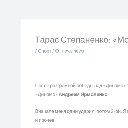
Перейти
к
содержимому
Тарас Степаненко: «М
/
Спорт
/ От
news news
После разгромной победы над «Динамо» 
«Динамо»
Андреем Ярмоленко
.
Вначале меня один ударил, потом 2-ой. Я
и прочее.