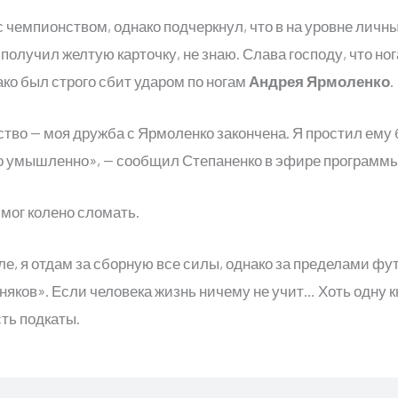
 чемпионством, однако подчеркнул, что в на уровне личн
получил желтую карточку, не знаю. Слава господу, что ног
ко был строго сбит ударом по ногам
Андрея Ярмоленко
.
ство — моя дружба с Ярмоленко закончена. Я простил ему
о умышленно», — сообщил Степаненко в эфире программ
 мог колено сломать.
оле, я отдам за сборную все силы, однако за пределами ф
няков». Если человека жизнь ничему не учит… Хоть одну к
сть подкаты.