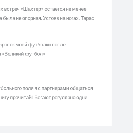
ых встреч «Шахтер» остается не менее
а была не опорная. Устояв на ногах, Тарас
 бросок моей футболки после
ы «Великий футбол».
утбольного поля я с партнерами общаться
нигу прочитай! Бегают регулярно одни