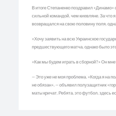
В итоге Степаненко поздравил «Динамо» с
сильной командой, чем киевляне. За что я 
возвращался на свою половину поля, одна
«Хочу заявить на всю Украинское государ
предшествующего матча, однако было эт
«Как мы будем играть в сборной?» Он мне
— Это уже не моя проблема. «Когда я на п
не обязан», — объявил полузащитник «гор
маты кричат. Ребята, это футбол, здесь е