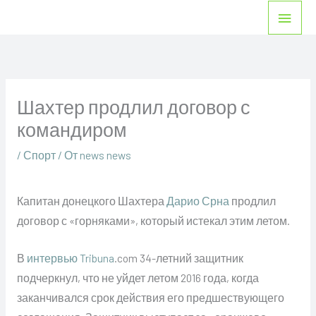
Перейти
Глав
к
мен
содержимому
Шахтер продлил договор с
командиром
/
Спорт
/ От
news news
Капитан донецкого Шахтера
Дарио Срна
продлил
договор с «горняками», который истекал этим летом.
В
интервью
Tribuna
.com 34-летний защитник
подчеркнул, что не уйдет летом 2016 года, когда
заканчивался срок действия его предшествующего