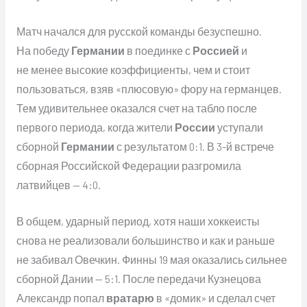
Матч начался для русской команды безуспешно.
На победу
Германии
в поединке с
Россией
и
не менее высокие коэффициенты, чем и стоит
пользоваться, взяв «плюсовую» фору на германцев.
Тем удивительнее оказался счет на табло после
первого периода, когда жители
России
уступали
сборной
Германии
с результатом 0:1. В 3-й встрече
сборная Российской Федерации разгромила
латвийцев — 4:0.
В общем, ударный период, хотя наши хоккеисты
снова не реализовали большинство и как и раньше
не забивал Овечкин. Финны 19 мая оказались сильнее
сборной Дании — 5:1. После передачи Кузнецова
Александр попал
вратарю
в «домик» и сделал счет