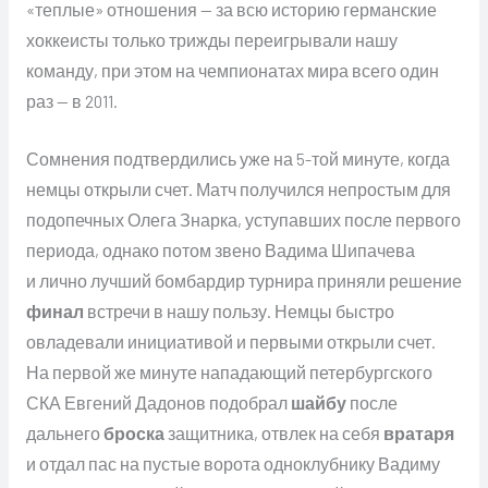
«теплые» отношения — за всю историю германские
хоккеисты только трижды переигрывали нашу
команду, при этом на чемпионатах мира всего один
раз — в 2011.
Сомнения подтвердились уже на 5-той минуте, когда
немцы открыли счет. Матч получился непростым для
подопечных Олега Знарка, уступавших после первого
периода, однако потом звено Вадима Шипачева
и лично лучший бомбардир турнира приняли решение
финал
встречи в нашу пользу. Немцы быстро
овладевали инициативой и первыми открыли счет.
На первой же минуте нападающий петербургского
СКА Евгений Дадонов подобрал
шайбу
после
дальнего
броска
защитника, отвлек на себя
вратаря
и отдал пас на пустые ворота одноклубнику Вадиму