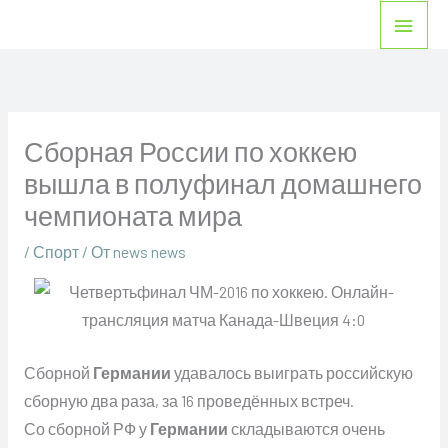
Перейти
Глав
к
мен
содержимому
Сборная России по хоккею
вышла в полуфинал домашнего
чемпионата мира
/
Спорт
/ От
news news
Сборной
Германии
удавалось выиграть российскую
сборную два раза, за 16 проведённых встреч.
Со сборной РФ у
Германии
складываются очень