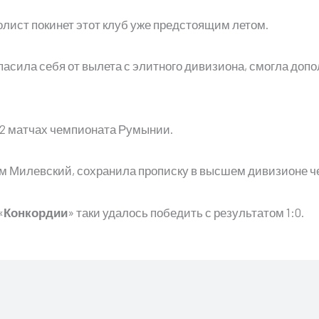
олист покинет этот клуб уже предстоящим летом.
опасила себя от вылета с элитного дивизиона, смогла допо
 12 матчах чемпионата Румынии.
тем Милевский, сохранила прописку в высшем дивизионе 
«
Конкордии
» таки удалось победить с результатом 1:0.