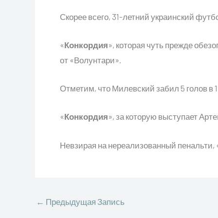
Скорее всего, 31-летний украинский футб
«
Конкордия
», которая чуть прежде обез
от «Волунтари».
Отметим, что Милевский забил 5 голов в
«
Конкордия
», за которую выступает Ар
Невзирая на нереализованный пенальти, 
←
Предыдущая Запись