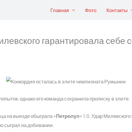
Главная
Фото
Контакты
илевского гарантировала себе 
попыток, однако его команда сохранила прописку в элите.
нца на выезде обыграла «
Петролул
» 1:0. Удар Милевского
о сыграл на добивании.