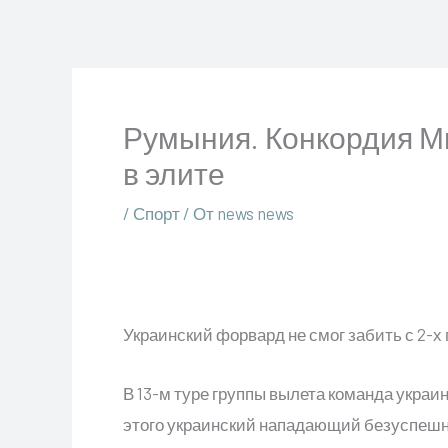
Перейти
к
содержимому
Румыния. Конкордия М
в элите
/
Спорт
/ От
news news
Украинский форвард не смог забить с 2-х 
В 13-м туре группы вылета команда украи
этого украинский нападающий безуспешн