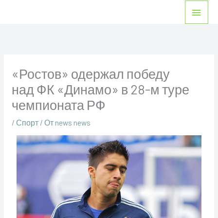
Перейти
Глав
к
мен
содержимому
«Ростов» одержал победу
над ФК «Динамо» в 28-м туре
чемпионата РФ
/
Спорт
/ От
news news