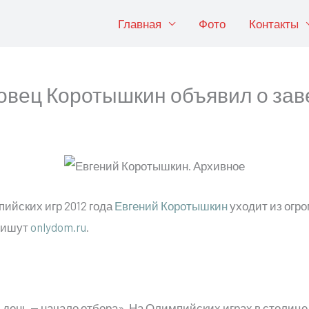
Главная
Фото
Контакты
вец Коротышкин объявил о за
ийских игр 2012 года
Евгений Коротышкин
уходит из огро
пишут
onlydom.ru
.
 день — начало отбора». На Олимпийских играх в столице