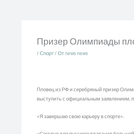
Перейти
к
содержимому
Призер Олимпиады пло
/
Спорт
/ От
news news
Пловец из РФ и серебряный призер Олимп
выступить с официальным заявлением, 
«Я завершаю свою карьеру в спорте».
«Сегодня для русского плавания большой