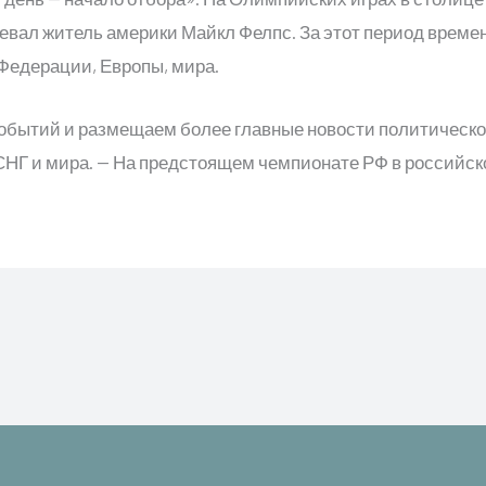
евал житель америки Майкл Фелпс. За этот период врем
Федерации, Европы, мира.
обытий и размещаем более главные новости политической
 СНГ и мира. — На предстоящем чемпионате РФ в российск