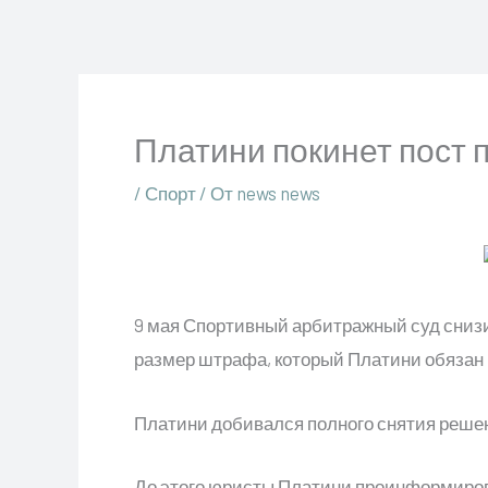
Перейти
к
содержимому
Платини покинет пост 
/
Спорт
/ От
news news
9 мая Спортивный арбитражный суд снизил
размер штрафа, который Платини обязан вы
Платини добивался полного снятия решен
До этого юристы Платини проинформиров