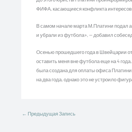
ФИФА, касающиеся конфликта интересов 
В самом начале марта М.Платини подал ап
и убрали из футбола», — добавил собесед
Осенью прошедшего года в Швейцарии от
оставить меня вне футбола еще на 4 год
была создана для оплаты офиса Платини
на два года, однако это не устроило фи
←
Предыдущая Запись