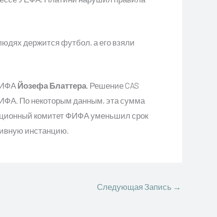
людях держится футбол, а его взяли
 ФИФА
Йозефа Блаттера
. Решение CAS
ФИФА. По некоторым данным, эта сумма
ляционный комитет ФИФА уменьшил срок
тивную инстанцию.
Следующая Запись
→