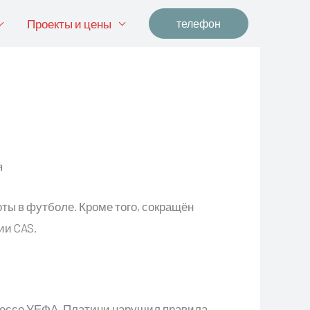
Проекты и цены
телефон
оты в футболе. Кроме того, сокращён
ии CAS.
гессе УЕФА. Платини нарушил правила