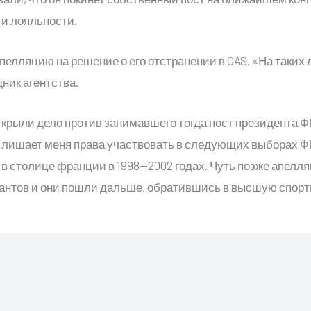
и лояльности.
елляцию на решение о его отстранении в CAS. «На таких 
ник агентства.
крыли дело против занимавшего тогда пост президента
а, лишает меня права участвовать в следующих выборах 
 в столице франции в 1998—2002 годах. Чуть позже апел
гурантов и они пошли дальше, обратившись в высшую спор