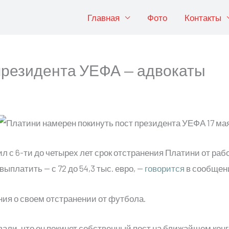
Главная
Фото
Контакты
президента УЕФА — адвокаты
 с 6-ти до четырех лет срок отстранения Платини от раб
платить — с 72 до 54,3 тыс. евро, —
говорится
в сообщен
ия о своем отстранении от футбола.
али, что он покинет собственный пост на ближайшем кон