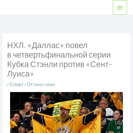
Перейти
Глав
к
мен
содержимому
НХЛ. «Даллас» повел
в четвертьфинальной серии
Кубка Стэнли против «Сент-
Луиса»
/
Спорт
/ От
news news