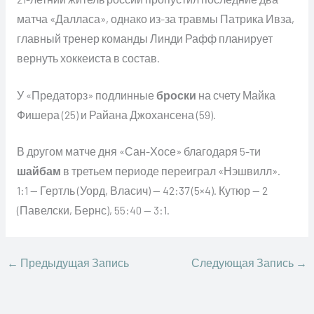
матча «Далласа», однако из-за травмы Патрика Ивза,
главный тренер команды Линди Рафф планирует
вернуть хоккеиста в состав.
У «Предаторз» подлинные
броски
на счету Майка
Фишера (25) и Райана Джохансена (59).
В другом матче дня «Сан-Хосе» благодаря 5-ти
шайбам
в третьем периоде переиграл «Нэшвилл».
1:1 — Гертль (Уорд, Власич) — 42:37 (5×4). Кутюр — 2
(Павелски, Бернс), 55:40 — 3:1.
←
Предыдущая Запись
Следующая Запись
→