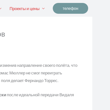
Проекты и цены
телефон
ов
 изменив направление своего полёта, что
Томас Мюллер не смог переиграть
 поля делает Фернандо Торрес.
ски
после идеальной передачи Видаля