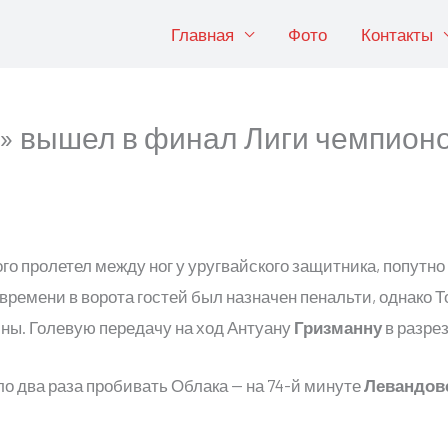
Главная
Фото
Контакты
» вышел в финал Лиги чемпион
о пролетел между ног у уругвайского защитника, попутно
 времени в ворота гостей был назначен пенальти, однако 
ны. Голевую передачу на ход Антуану
Гризманну
в разрез
о два раза пробивать Облака — на 74-й минуте
Левандов