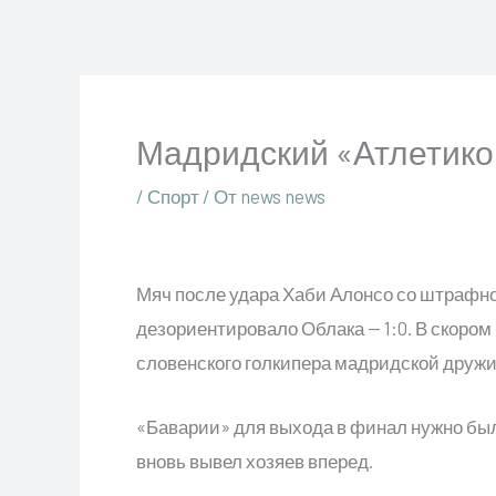
Перейти
к
содержимому
Мадридский «Атлетико
/
Спорт
/ От
news news
Мяч после удара Хаби Алонсо со штрафног
дезориентировало Облака — 1:0. В скором
словенского голкипера мадридской дружи
«Баварии» для выхода в финал нужно был
вновь вывел хозяев вперед.