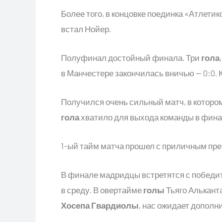
Более того, в концовке поединка «Атлетик
встал Нойер.
Полуфинал достойный финала. Три
гола
в Манчестере закончилась вничью — 0:0. К
Получился очень сильный матч, в которо
гола
хватило для выхода команды в фина
1-ый тайм матча прошел с приличным пр
В финале мадридцы встретятся с победи
в среду. В овертайме
голы
Тьяго Алькант
Хосепа Гвардиолы
, нас ожидает дополн