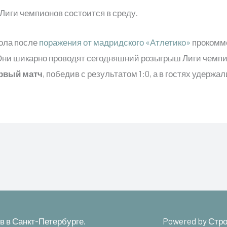
Лиги чемпионов состоится в среду.
ола после
поражения от мадридского «Атлетико»
прокомме
Они шикарно проводят сегодняшний розыгрыш Лиги чемпио
рвый матч
, победив с результатом 1:0, а в гостях удержа
в в Санкт-Петербурге.
Powered by
Стро