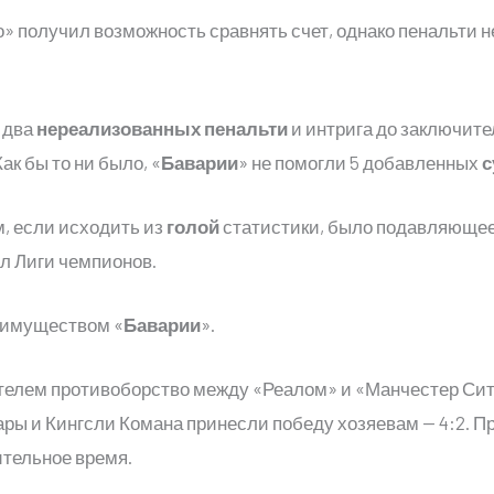
о» получил возможность сравнять счет, однако пенальти не
, два
нереализованных пенальти
и интрига до заключите
ак бы то ни было, «
Баварии
» не помогли 5 добавленных
с
м, если исходить из
голой
статистики, было подавляющее 
л Лиги чемпионов.
еимуществом «
Баварии
».
телем противоборство между «Реалом» и «Манчестер Сити
ары и Кингсли Комана принесли победу хозяевам — 4:2. 
ительное время.