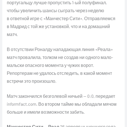
португальцу лучше пропустить 1-ый полуфинал,
чтобы увеличить шансы сыграть через неделю
в ответной игре с «Манчестер Сити». Отправляемся
в Мадрид с той же установкой, что и на домашний
матч.
В отсутствии Роналду нападающая линия «Реала»
матч провалила, толком не создав ни одного мало-
мальски опасного момента у чужих ворот.
Репортерам не удалось отследить, в какой момент
встречи это произошло.
Матч закончился безголевой ничьей — 0:0, передает
informfact.com. Во втором тайме мы обладали мячом
больше и имели возможности забить.
Манчестер Сити
—
Реал
26 апреля нынешнего года.