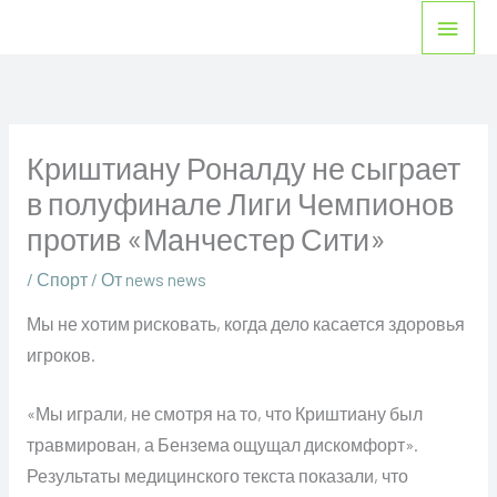
Перейти
Глав
к
мен
содержимому
Криштиану Роналду не сыграет
в полуфинале Лиги Чемпионов
против «Манчестер Сити»
/
Спорт
/ От
news news
Мы не хотим рисковать, когда дело касается здоровья
игроков.
«Мы играли, не смотря на то, что Криштиану был
травмирован, а Бензема ощущал дискомфорт».
Результаты медицинского текста показали, что