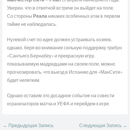
Уверен, что в ответной встрече он выйдет на поле.
Со стороны
Реала
никаких особенных атак в первом
тайме не наблюдалась.
Нулевой счет по идее должен устраивать хозяев,
однако, беря во внимание сильную поддержку трибун
«Сантьяго Бернабеу» и прекрасную игру,
показываемую мадридцами на своем поле, можно
прогнозировать, что выезд в Испанию для «МанСити»
будет нелегким.
Однако оставим это досадное событие на совести
огранизаторов матча и УЕФА и перейдем к игре.
←
Предыдущая Запись
Следующая Запись
→