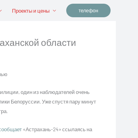
Проекты и цены
телефон
аханской области
илиции, один из наблюдателей очень
лики Белоруссии. Уже спустя пару минут
тра.
сообщает
«Астрахань-24» ссылаясь на