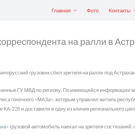
Главная
Фото
Контакты
орреспондента на ралли в Астр
ченные ГУ МВД по региону. По имеющейся информации м
олеса гоночного «МАЗа», которым управлял житель респуб
 КА-226 и доставили в одну из клиник регионального цен
ана
» грузовой автомобиль наехал на зрителя состязаний,