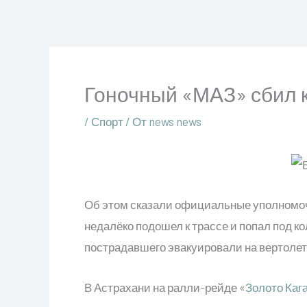
Перейти
к
содержимому
Гоночный «МАЗ» сбил к
/
Спорт
/ От
news news
Об этом сказали официальные уполномо
недалёко подошел к трассе и попал под к
пострадавшего эвакуировали на вертолете
В Астрахани на ралли-рейде «
Золото Каг