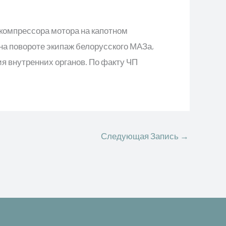
компрессора мотора на капотном
на повороте экипаж белорусского МАЗа,
ия внутренних органов. По факту ЧП
Следующая Запись
→