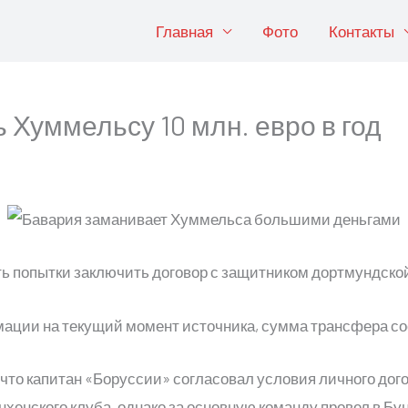
Главная
Фото
Контакты
 Хуммельсу 10 млн. евро в год
ь попытки заключить договор с защитником дортмундск
ации на текущий момент источника, сумма трансфера сос
что капитан «Боруссии» согласовал условия личного догов
хенского клуба, однако за основную команду провел в Бун