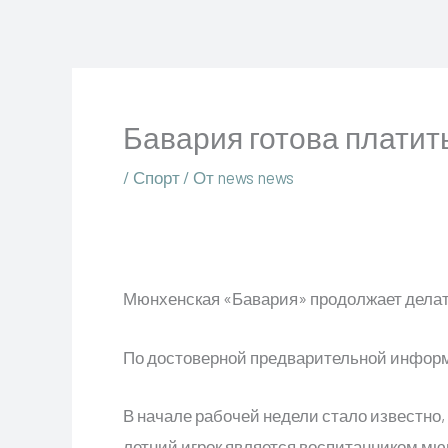
Перейти
к
содержимому
Бавария готова платить
/
Спорт
/ От
news news
Мюнхенская «Бавария» продолжает делат
По достоверной предварительной информ
В начале рабочей недели стало известно, 
летний игрок является воспитанником мюн