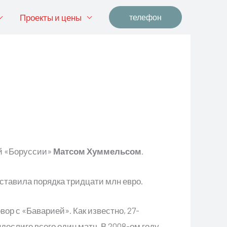
Проекты и цены
телефон
ой «Боруссии»
Матсом Хуммельсом
.
тавила порядка тридцати млн евро.
ор с «Баварией». Как известно, 27-
деслиге всего один матч. В 2008-ом году