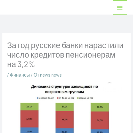
Перейти
Глав
к
мен
содержимому
За год русские банки нарастили
число кредитов пенсионерам
на 3,2%
/
Финансы
/ От
news news