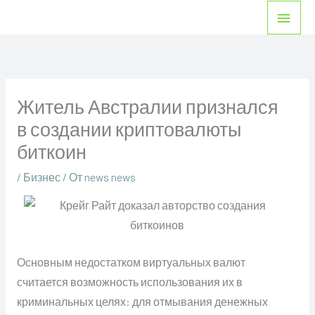
Перейти
Глав
к
мен
содержимому
Житель Австралии признался
в создании криптовалюты
биткоин
/
Бизнес
/ От
news news
Основным недостатком виртуальных валют
считается возможность использования их в
криминальных целях: для отмывания денежных