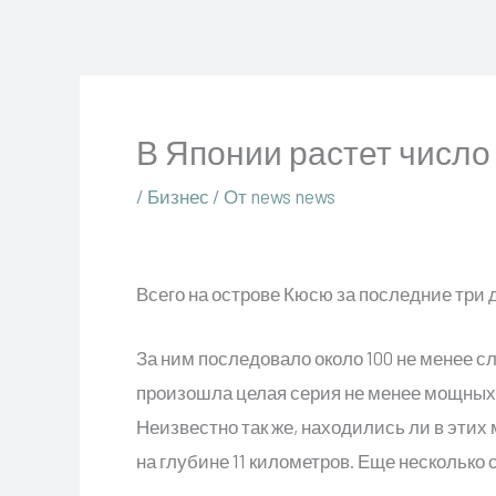
Перейти
к
содержимому
В Японии растет число
/
Бизнес
/ От
news news
Всего на острове Кюсю за последние три 
За ним последовало около 100 не менее с
произошла целая серия не менее мощных 
Неизвестно так же, находились ли в эти
на глубине 11 километров. Еще несколько