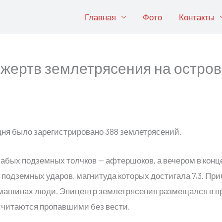
Главная
Фото
Контакты
 жертв землетрясения на остро
дня было зарегистрировано 388 землетрясений.
лабых подземных толчков — афтершоков, а вечером в конце
подземных ударов, магнитуда которых достигала 7,3. При
х машинах люди. Эпицентр землетрясения размещался в п
 считаются пропавшими без вести.