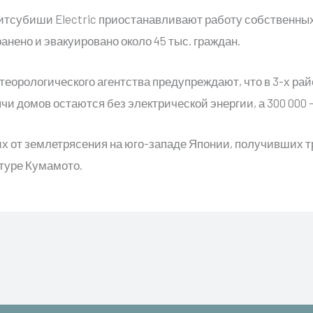
 Митсубиши Electric приостанавливают работу собственных
ранено и эвакуировано около 45 тыс. граждан.
еорологического агентства предупреждают, что в 3-х р
чи домов остаются без электрической энергии, а 300 000
х от землетрясения на юго-западе Японии, получивших т
ктуре Кумамото.