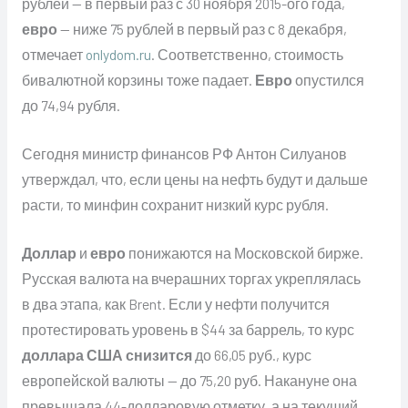
рублей — в первый раз с 30 ноября 2015-ого года,
евро
— ниже 75 рублей в первый раз с 8 декабря,
отмечает
onlydom.ru
. Соответственно, стоимость
бивалютной корзины тоже падает.
Евро
опустился
до 74,94 рубля.
Сегодня министр финансов РФ Антон Силуанов
утверждал, что, если цены на нефть будут и дальше
расти, то минфин сохранит низкий курс рубля.
Доллар
и
евро
понижаются на Московской бирже.
Русская валюта на вчерашних торгах укреплялась
в два этапа, как Brent. Если у нефти получится
протестировать уровень в $44 за баррель, то курс
доллара США снизится
до 66,05 руб., курс
европейской валюты — до 75,20 руб. Накануне она
превышала 44-долларовую отметку, а на текущий