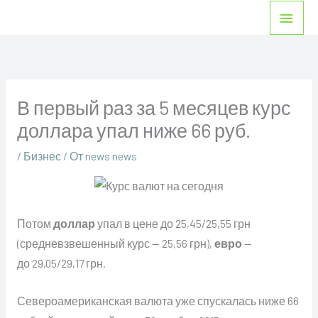
Перейти
Глав
к
мен
содержимому
В первый раз за 5 месяцев курс
доллара упал ниже 66 руб.
/
Бизнес
/ От
news news
Потом
доллар
упал в цене до 25,45/25,55 грн
(средневзвешенный курс — 25,56 грн),
евро
—
до 29,05/29,17 грн.
Североамериканская валюта уже спускалась ниже 66