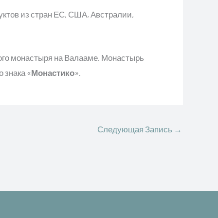
уктов из стран ЕС, США, Австралии,
ого монастыря на Валааме. Монастырь
 знака «
Монастико
».
Следующая Запись
→