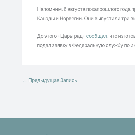
Напомним, 6 августа позапрошлого года п
Канады и Норвегии. Они выпустили три в
До этого +Царьград+
сообщал
, что изго
подал заявку в Федеральную службу по и
←
Предыдущая Запись