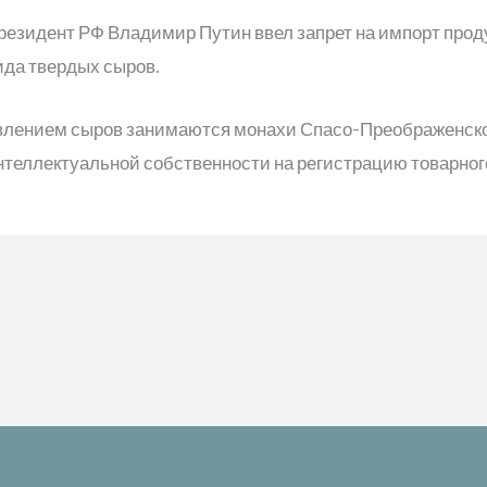
резидент РФ Владимир Путин ввел запрет на импорт прод
ида твердых сыров.
товлением сыров занимаются монахи Спасо-Преображенск
нтеллектуальной собственности на регистрацию товарного