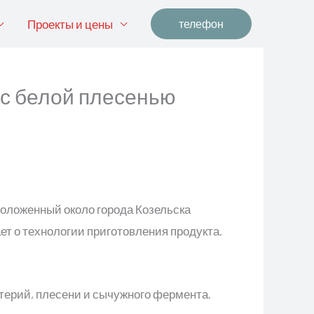
Проекты и цены
телефон
 с белой плесенью
оложенный около города Козельска
ет о технологии приготовления продукта.
терий, плесени и сычужного фермента.