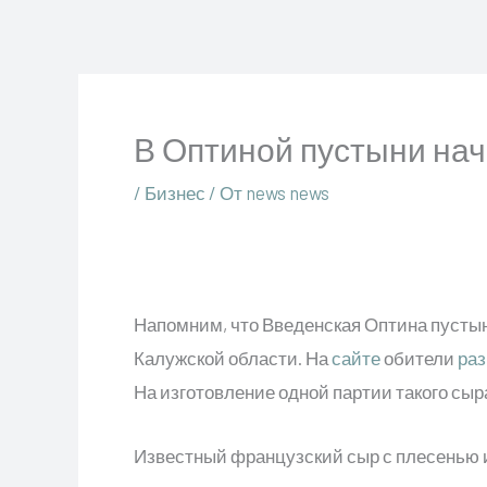
Перейти
к
содержимому
В Оптиной пустыни на
/
Бизнес
/ От
news news
Напомним, что Введенская Оптина пусты
Калужской области. На
сайте
обители
ра
На изготовление одной партии такого сыра
Известный французский сыр с плесенью и