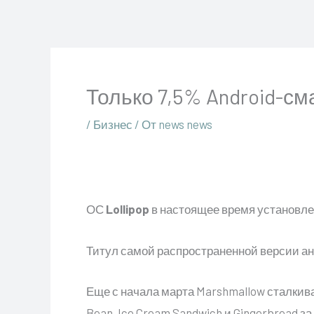
Перейти
к
содержимому
Только 7,5% Android-с
/
Бизнес
/ От
news news
ОС
Lollipop
в настоящее время установлен
Титул самой распространенной версии ан
Еще с начала марта Marshmallow сталкива
Bean, Ice Cream Sandwich и Gingerbread