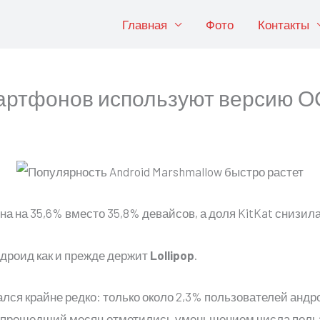
Главная
Фото
Контакты
мартфонов используют версию О
а на 35,6% вместо 35,8% девайсов, а доля KitKat снизила
дроид как и прежде держит
Lollipop
.
лся крайне редко: только около 2,3% пользователей андро
 за прошедший месяц отметились уменьшением числа поль