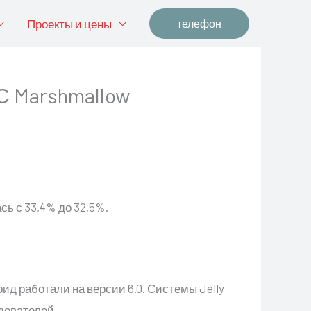
Проекты и цены
телефон
С Marshmallow
сь с 33,4% до 32,5%.
ид работали на версии 6.0. Системы Jelly
зователей.