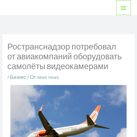
Перейти
Глав
к
мен
содержимому
Ространснадзор потребовал
от авиакомпаний оборудовать
самолёты видеокамерами
/
Бизнес
/ От
news news