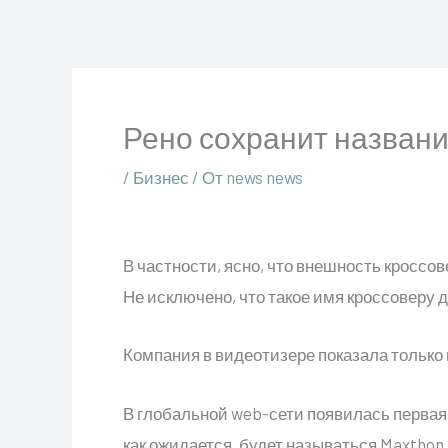
Перейти
к
содержимому
Рено сохранит названи
/
Бизнес
/ От
news news
В частности, ясно, что внешность кроссо
Не исключено, что такое имя кроссоверу 
Компания в видеотизере показала только
В глобальной web-сети появилась первая
как ожидается, будет называться Maxtho