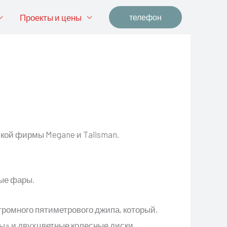
Проекты и цены
телефон
ской фирмы Megane и Talisman.
ные фары.
ромного пятиметрового джипа, который,
ры» и двухцветные колесные диски