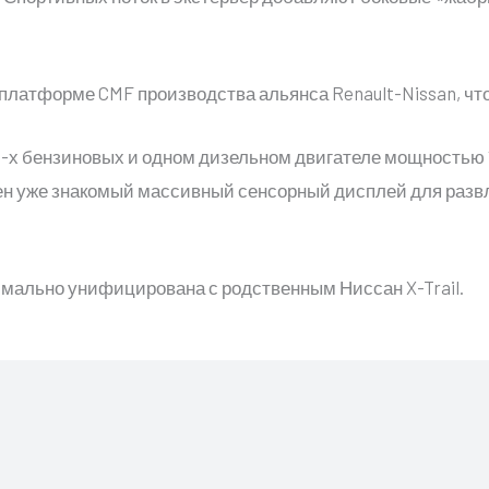
платформе CMF производства альянса Renault-Nissan, что и
о 2-х бензиновых и одном дизельном двигателе мощностью 1
влен уже знакомый массивный сенсорный дисплей для ра
.
имально унифицирована с родственным Ниссан X-Trail.