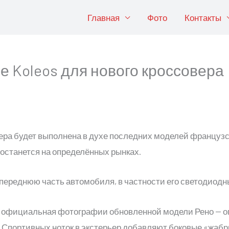
Главная
Фото
Контакты
е Koleos для нового кроссовера
вера будет выполнена в духе последних моделей француз
достанется на определённых рынках.
 переднюю часть автомобиля, в частности его светодиод
 официальная фотографии обновленной модели Рено — ог
n. Спортивных ноток в экстерьер добавляют боковые «жаб