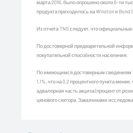
марта 2016, было опрошено около 6-ти тыс
продукта приходилось на Winston и Bond 
Из отчета TNS следует, что официальные 
По достоверной предварительной информа
покупательной способности населения.
По имеющимся достоверным сведениям TN
1,1%, что на 0,2 процентного пункта менее
адвалорная часть акциза (процент от розни
ценового сектора. Заказчиками исследовани