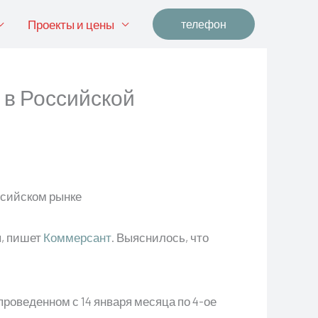
Проекты и цены
телефон
 в Российской
ы, пишет
Коммерсант
. Выяснилось, что
роведенном с 14 января месяца по 4-ое