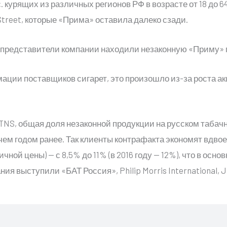
. курящих из различных регионов РФ в возрасте от 18 до 64
Street, которые «Прима» оставила далеко сзади.
представители компании находили незаконную «Приму» по 
ции поставщиков сигарет, это произошло из-за роста ак
S, общая доля незаконной продукции на русском табачн
, чем годом ранее. Так клиенты контрафакта экономят вдво
чной цены) — с 8,5% до 11% (в 2016 году — 12%), что в осно
я выступили «БАТ Россия», Philip Morris International, JT