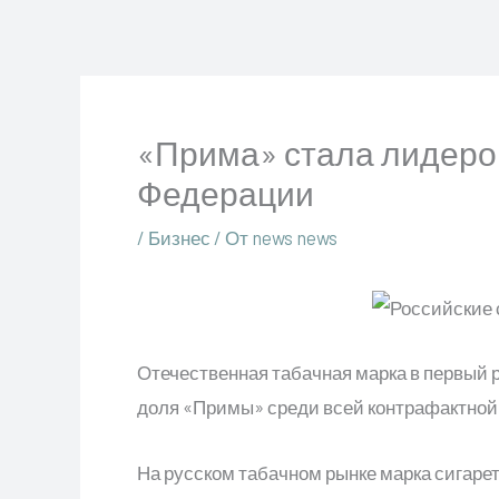
Перейти
к
содержимому
«Прима» стала лидеро
Федерации
/
Бизнес
/ От
news news
Отечественная табачная марка в первый 
доля «Примы» среди всей контрафактной 
На русском табачном рынке марка сигаре