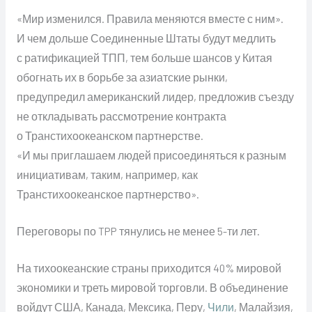
«Мир изменился. Правила меняются вместе с ним».
И чем дольше Соединенные Штаты будут медлить
с ратификацией ТПП, тем больше шансов у Китая
обогнать их в борьбе за азиатские рынки,
предупредил американский лидер, предложив съезду
не откладывать рассмотрение контракта
о Транстихоокеанском партнерстве.
«И мы приглашаем людей присоединяться к разным
инициативам, таким, например, как
Транстихоокеанское партнерство».
Переговоры по TPP тянулись не менее 5-ти лет.
На тихоокеанские страны приходится 40% мировой
экономики и треть мировой торговли. В объединение
войдут США, Канада, Мексика, Перу,
Чили
, Малайзия,