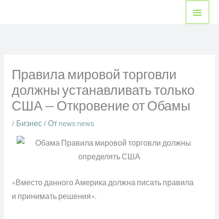
Перейти
Глав
к
мен
содержимому
Правила мировой торговли
должны устанавливать только
США — Откровение от Обамы
/
Бизнес
/ От
news news
«Вместо данного Америка должна писать правила
и принимать решения».