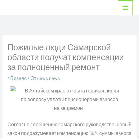
Перейти
Глав
к
мен
содержимому
Пожилые люди Самарской
области получат компенсации
за полноценный ремонт
/
Бизнес
/ От
news news
Согласно сообщению самарского руководства, новый
закон подразумевает компенсацию 50% суммы взноса