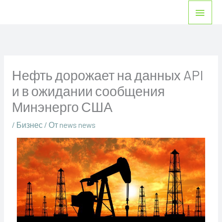
Перейти
Глав
к
мен
содержимому
Нефть дорожает на данных API
и в ожидании сообщения
Минэнерго США
/
Бизнес
/ От
news news