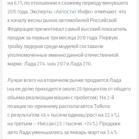
на 6,1% по отношению к схожему периоду минувшего
2015 года. Эксперты «
Автостат
Инфо» отмечают, что
к началу весны рынок автомобилей Российской
Федерации презентовал самый высокий показатель
продаж за первые три месяца 2016 года. Первую
тройку лидеров среди моделей составили
уполномоченные именно данной отечественной
марки: Лада 2114, lada 2107 и Лада 2110.
Лучше всего на вторичном рынке продается Лада
(на ее долю приходится около 29 процентов от общего
объема реализации машин с пробегом). На 2-й
позиции по-прежнему располагается Тойота
с результатом 49,4 тысячи единиц (рост на 22,4%),
на третьем — Ниссан (23,1 тысячи, +24%). Продажи
авто Лада уменьшились за январь-март на 3,4%