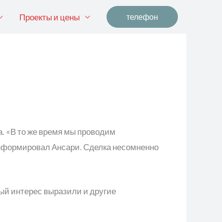
Проекты и цены
телефон
а. «В то же время мы проводим
информировал Ансари. Сделка несомненно
ый интерес выразили и другие