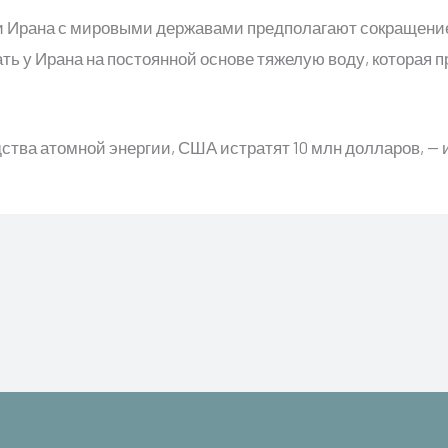
 Ирана с мировыми державами предполагают сокращение 
ь у Ирана на постоянной основе тяжелую воду, которая 
дства атомной энергии, США истратят 10 млн долларов, — 