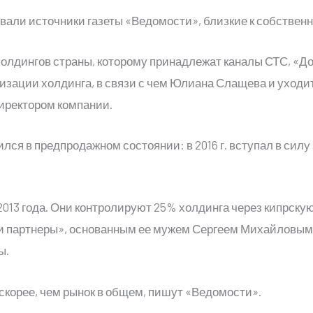
ли источники газеты «Ведомости», близкие к собствен
олдингов страны, которому принадлежат каналы СТС, «До
изации холдинга, в связи с чем Юлиана Слащева и уходит
иректором компании.
я в предпродажном состоянии: в 2016 г. вступал в силу 
13 года. Они контролируют 25% холдинга через кипрскую 
и партнеры», основанным ее мужем Сергеем Михайловым
ы.
скорее, чем рынок в общем, пишут «Ведомости».