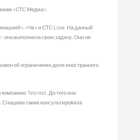
никам «СТС Медиа».
машний», «Че» и СТС Love. На данный
: она выполнила свою задачу. Они не
закон об ограничении доли иностранного
компанию Telcrest. До того она
. Слащева также консультировала