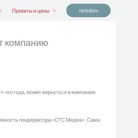
Проекты и цены
телефон
т компанию
-ого года, может вернуться в компанию
лжность гендиректора «СТС Медиа». Сама