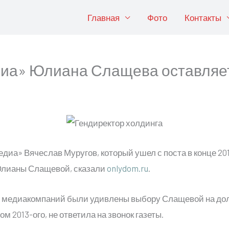
Главная
Фото
Контакты
диа» Юлиана Слащева оставляе
а» Вячеслав Муругов, который ушел с поста в конце 2014
 Юлианы Слащевой, сказали
onlydom.ru
.
и медиакомпаний были удивлены выбору Слащевой на до
 2013-ого, не ответила на звонок газеты.