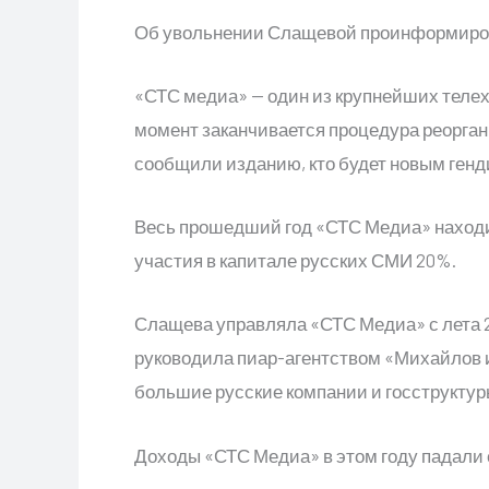
Об увольнении Слащевой проинформирова
«СТС медиа» — один из крупнейших телех
момент заканчивается процедура реорган
сообщили изданию, кто будет новым генд
Весь прошедший год «СТС Медиа» находилс
участия в капитале русских СМИ 20%.
Слащева управляла «СТС Медиа» с лета 20
руководила пиар-агентством «Михайлов 
большие русские компании и госструктур
Доходы «СТС Медиа» в этом году падали 