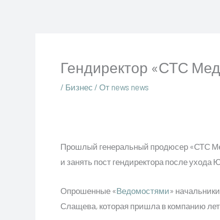
Перейти
к
содержимому
Гендиректор «СТС Ме
/
Бизнес
/ От
news news
Прошлый генеральный продюсер «СТС Меди
и занять пост гендиректора после ухода
Опрошенные «
Ведомостями
» начальник
Слащева, которая пришла в компанию летом