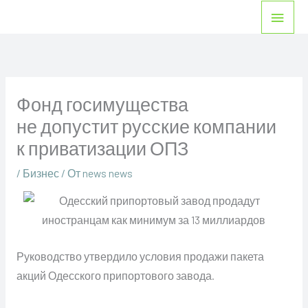
Перейти
Глав
к
мен
содержимому
Фонд госимущества
не допустит русские компании
к приватизации ОПЗ
/
Бизнес
/ От
news news
Руководство утвердило условия продажи пакета
акций Одесского припортового завода.