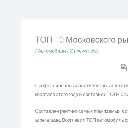
Перейти
к
содержимому
ТОП-10 Московского ры
/
Автомобили
/ От
news news
Профессионалы аналитического агентств
квартала этого года и составили ТОП-10 
Составлен рейтинг самых покупаемых в с
агрегатами. Возглавил ТОП автомобиль ф