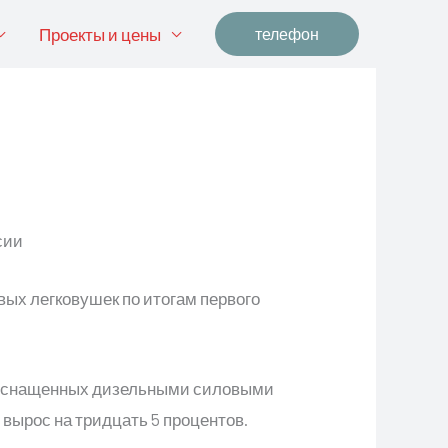
Проекты и цены
телефон
ых легковушек по итогам первого
я, оснащенных дизельными силовыми
вырос на тридцать 5 процентов.