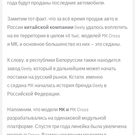
года будут проданы последние автомобили.
Заметим тот факт, что за всё время продаж авто в
России
китайской компании
Geely удалось воплотить
на ее территории в целом 48 тыс. моделей MK Cross
и МК, и основное большенство из них — это седаны.
К слову, в республики Белоруссии также находится
завод Geely, который в дальнейшем может начать
поставки на русский рынок. Кстати, именно
с седана MK началась история бренда Geely в
Российской Федерации.
Напомним, что модели
MK и
MK Cross
разрабатывались на одинаковой модульной
платформе. Спустя три года линейка была увеличена
моделью Cross. Взамен уходящим моделям в