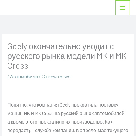
Перейти
Глав
к
мен
содержимому
Geely окончательно уводит с
русского рынка модели MK и MK
Cross
/
Автомобили
/ От
news news
Понятно, что компания Geely прекратила поставку
машин
MK и
MK Cross на русский рынок автомобилей,
а кроме этого прекратило их производство. Как
передает pr-служба компании, в апреле-мае текущего